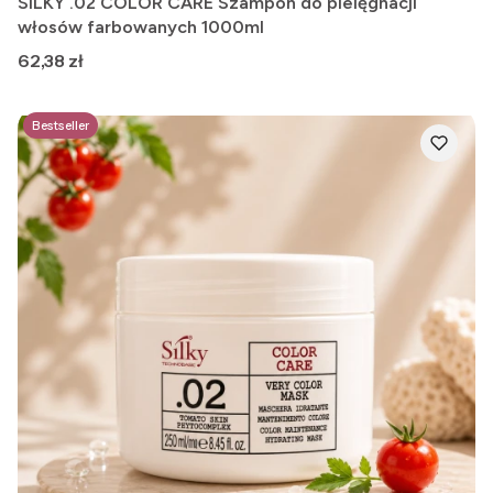
SILKY .02 COLOR CARE Szampon do pielęgnacji
włosów farbowanych 1000ml
Cena
62,38 zł
Bestseller