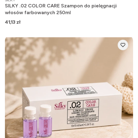
SILKY .02 COLOR CARE Szampon do pielęgnacji
włosów farbowanych 250ml
Cena
41,13 zł