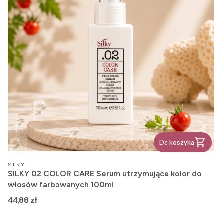
Do koszyka
PRODUCENT
SILKY
SILKY 02 COLOR CARE Serum utrzymujące kolor do
włosów farbowanych 100ml
Cena
44,88 zł