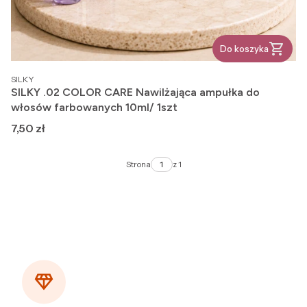
Do koszyka
PRODUCENT
SILKY
SILKY .02 COLOR CARE Nawilżająca ampułka do
włosów farbowanych 10ml/ 1szt
Cena
7,50 zł
Strona
z 1