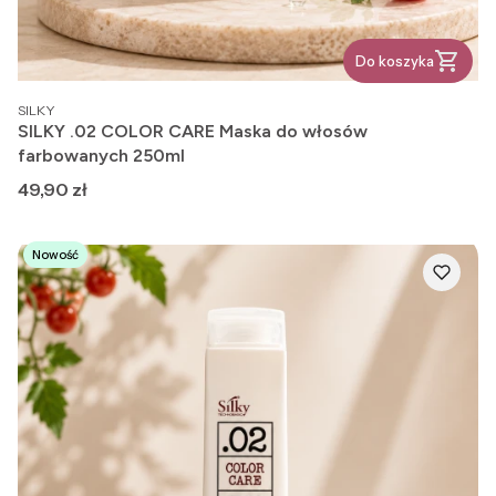
Do koszyka
PRODUCENT
SILKY
SILKY .02 COLOR CARE Maska do włosów
farbowanych 250ml
Cena
49,90 zł
Nowość