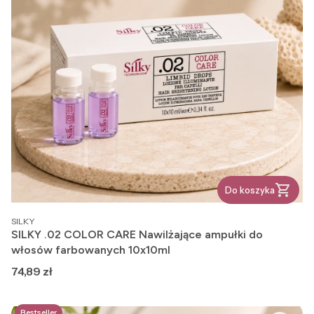
Do koszyka
PRODUCENT
SILKY
SILKY .02 COLOR CARE Nawilżające ampułki do
włosów farbowanych 10x10ml
Cena
74,89 zł
Bestseller