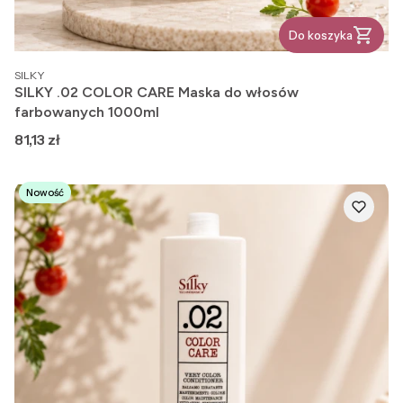
Do koszyka
PRODUCENT
SILKY
SILKY .02 COLOR CARE Maska do włosów
farbowanych 1000ml
Cena
81,13 zł
Nowość