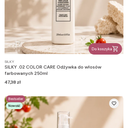
Do koszyka
PRODUCENT
SILKY
SILKY .02 COLOR CARE Odżywka do włosów
farbowanych 250ml
Cena
47,38 zł
Bestseller
Nowość