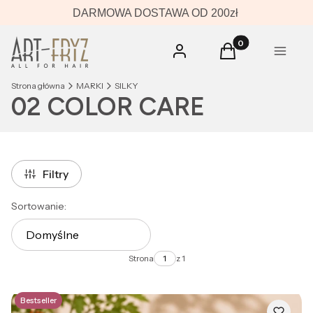
DARMOWA DOSTAWA OD 200zł
Produkty w koszyk
Zaloguj się
Koszyk
Menu
Strona główna
MARKI
SILKY
02 COLOR CARE
Filtry
Lista produktów
Sortowanie:
Domyślne
Strona
z 1
Bestseller