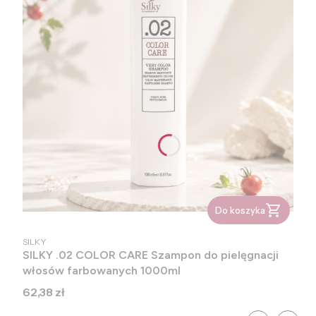
Do koszyka
PRODUCENT
SILKY
SILKY .02 COLOR CARE Szampon do pielęgnacji
włosów farbowanych 1000ml
Cena
62,38 zł