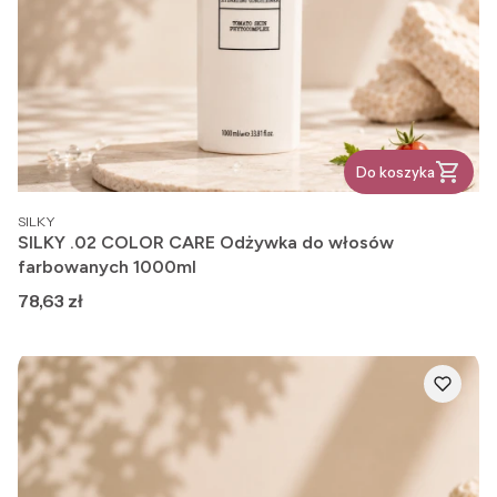
Do koszyka
PRODUCENT
SILKY
SILKY .02 COLOR CARE Odżywka do włosów
farbowanych 1000ml
Cena
78,63 zł