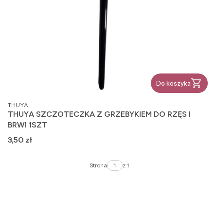
Do koszyka
PRODUCENT
THUYA
THUYA SZCZOTECZKA Z GRZEBYKIEM DO RZĘS I
BRWI 1SZT
Cena
3,50 zł
Strona
z 1