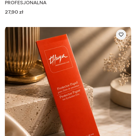
PROFESJONALNA
Cena
27,90 zł