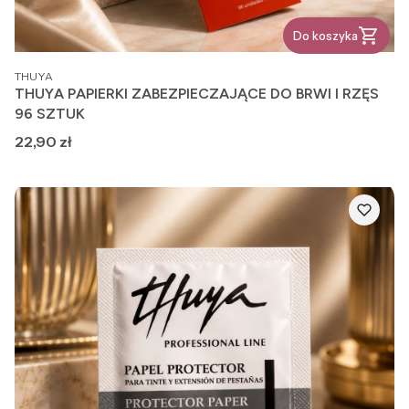
Do koszyka
PRODUCENT
THUYA
THUYA PAPIERKI ZABEZPIECZAJĄCE DO BRWI I RZĘS
96 SZTUK
Cena
22,90 zł