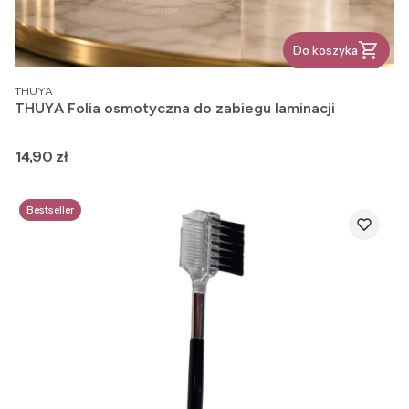
Do koszyka
PRODUCENT
THUYA
THUYA Folia osmotyczna do zabiegu laminacji
Cena
14,90 zł
Bestseller