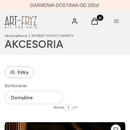
DARMOWA DOSTAWA OD 200zł
Produkty w koszyk
Zaloguj się
Koszyk
Menu
Strona główna
KOSMETYKI DO TWARZY
AKCESORIA
Filtry
Lista produktów
Sortowanie:
Domyślne
Strona
z 1