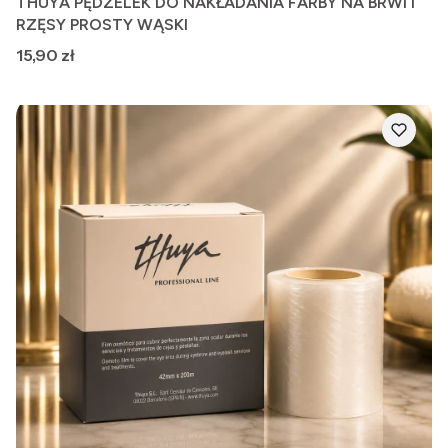
THUYA PĘDZELEK DO NAKŁADANIA FARBY NA BRWI I
RZĘSY PROSTY WĄSKI
Cena
15,90 zł