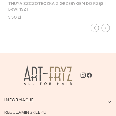
THUYA SZCZOTECZKA Z GRZEBYKIEM DO RZĘS I
BRWI 1SZT
Cena
3,50 zł
Linki w stopce
INFORMACJE
REGULAMIN SKLEPU