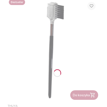
Bestseller
Do koszyka
PRODUCENT
THUYA