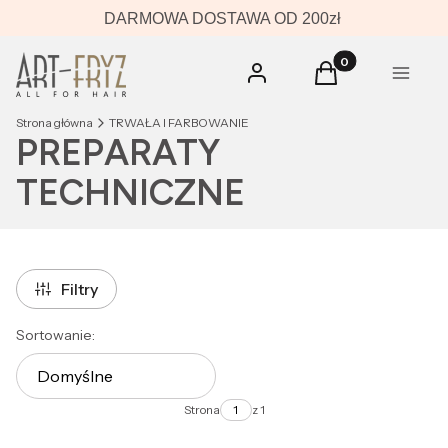
DARMOWA DOSTAWA OD 200zł
Produkty w koszyk
Zaloguj się
Koszyk
Menu
Strona główna
TRWAŁA I FARBOWANIE
PREPARATY
TECHNICZNE
Filtry
Lista produktów
Sortowanie:
Domyślne
Strona
z 1