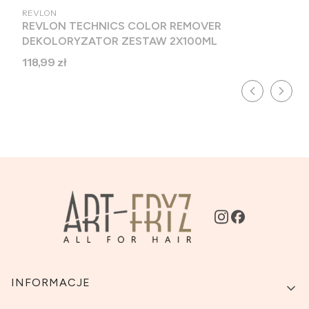
PRODUCENT
REVLON
REVLON TECHNICS COLOR REMOVER
DEKOLORYZATOR ZESTAW 2X100ML
Cena
118,99 zł
Linki w stopce
INFORMACJE