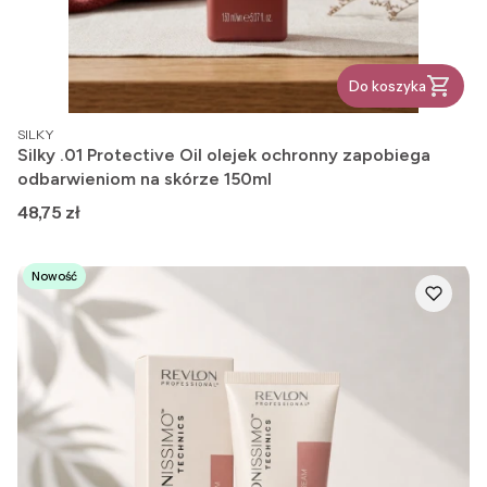
Do koszyka
PRODUCENT
SILKY
Silky .01 Protective Oil olejek ochronny zapobiega
odbarwieniom na skórze 150ml
Cena
48,75 zł
Nowość