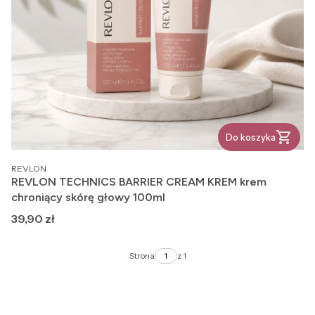
Do koszyka
PRODUCENT
REVLON
REVLON TECHNICS BARRIER CREAM KREM krem
chroniący skórę głowy 100ml
Cena
39,90 zł
Strona
z 1