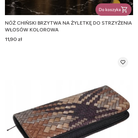
Do koszyka
NÓŻ CHIŃSKI BRZYTWA NA ŻYLETKĘ DO STRZYŻENIA
WŁOSÓW KOLOROWA
Cena
11,90 zł