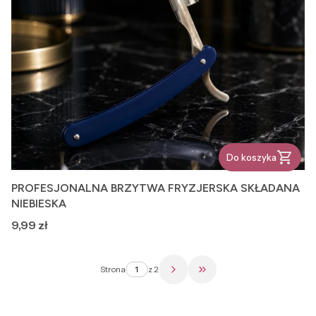
Do koszyka
PROFESJONALNA BRZYTWA FRYZJERSKA SKŁADANA
NIEBIESKA
Cena
9,99 zł
Strona
z 2
Przejdź do ostatniej str