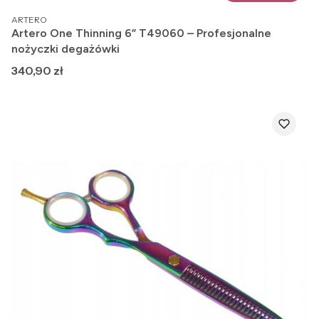
PRODUCENT
ARTERO
Artero One Thinning 6” T49060 – Profesjonalne
nożyczki degażówki
Cena
340,90 zł