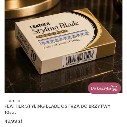
Do koszyka
PRODUCENT
FEATHER
FEATHER STYLING BLADE OSTRZA DO BRZYTWY
10szt
Cena
49,99 zł