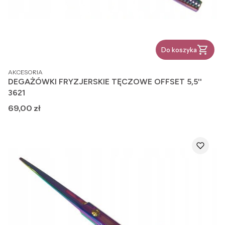
Do koszyka
PRODUCENT
AKCESORIA
DEGAŻÓWKI FRYZJERSKIE TĘCZOWE OFFSET 5,5''
3621
Cena
69,00 zł