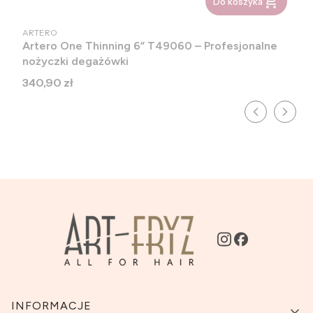
Do koszyka
PRODUCENT
ARTERO
Artero One Thinning 6” T49060 – Profesjonalne
nożyczki degażówki
Cena
340,90 zł
Linki w stopce
INFORMACJE