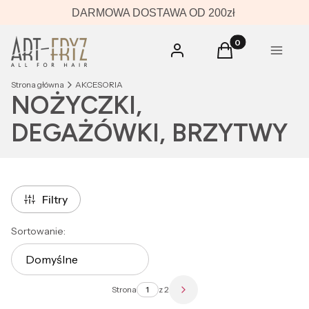
DARMOWA DOSTAWA OD 200zł
Produkty w koszyk
Zaloguj się
Koszyk
Menu
Strona główna
AKCESORIA
NOŻYCZKI,
DEGAŻÓWKI, BRZYTWY
Filtry
Lista produktów
Sortowanie:
Domyślne
Strona
z 2
Następne produkty