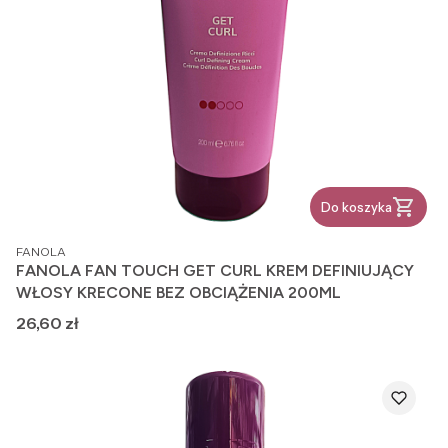
Do koszyka
PRODUCENT
FANOLA
FANOLA FAN TOUCH GET CURL KREM DEFINIUJĄCY
WŁOSY KRECONE BEZ OBCIĄŻENIA 200ML
Cena
26,60 zł