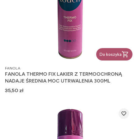
Do koszyka
PRODUCENT
FANOLA
FANOLA THERMO FIX LAKIER Z TERMOOCHRONĄ
NADAJE ŚREDNIA MOC UTRWALENIA 300ML
Cena
35,50 zł