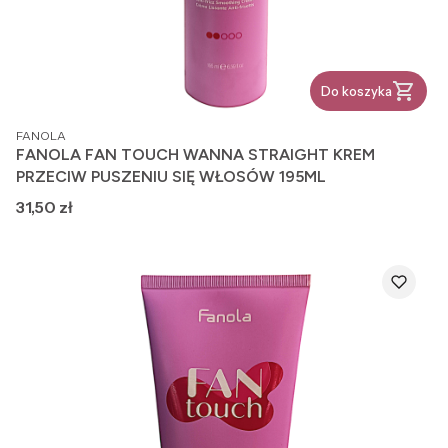
Do koszyka
PRODUCENT
FANOLA
FANOLA FAN TOUCH WANNA STRAIGHT KREM
PRZECIW PUSZENIU SIĘ WŁOSÓW 195ML
Cena
31,50 zł