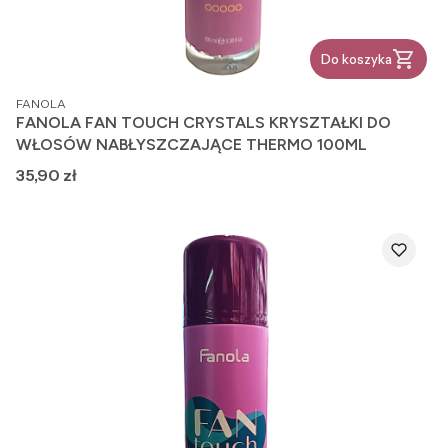
Do koszyka
PRODUCENT
FANOLA
FANOLA FAN TOUCH CRYSTALS KRYSZTAŁKI DO
WŁOSÓW NABŁYSZCZAJĄCE THERMO 100ML
Cena
35,90 zł