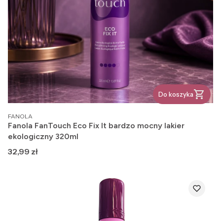
Do koszyka
PRODUCENT
FANOLA
Fanola FanTouch Eco Fix It bardzo mocny lakier
ekologiczny 320ml
Cena
32,99 zł