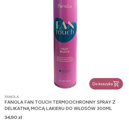
Do koszyka
PRODUCENT
FANOLA
FANOLA FAN TOUCH TERMOOCHRONNY SPRAY Z
DELIKATNĄ MOCĄ LAKIERU DO WŁOSÓW 300ML
Cena
34,90 zł