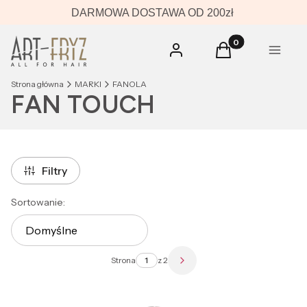
DARMOWA DOSTAWA OD 200zł
Produkty w koszyk
Zaloguj się
Koszyk
Menu
Strona główna
MARKI
FANOLA
FAN TOUCH
Filtry
Lista produktów
Sortowanie:
Domyślne
Strona
z 2
Następne produkty