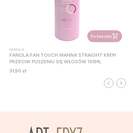
Do koszyka
PRODUCENT
FANOLA
FANOLA FAN TOUCH WANNA STRAIGHT KREM
PRZECIW PUSZENIU SIĘ WŁOSÓW 195ML
Cena
31,50 zł