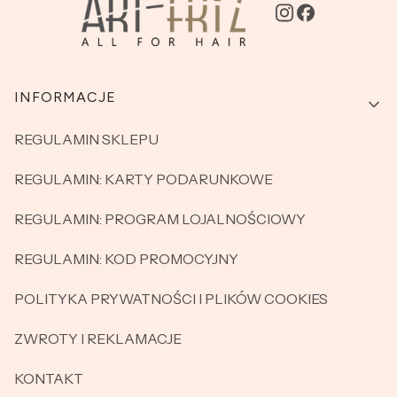
Linki w stopce
INFORMACJE
REGULAMIN SKLEPU
REGULAMIN: KARTY PODARUNKOWE
REGULAMIN: PROGRAM LOJALNOŚCIOWY
REGULAMIN: KOD PROMOCYJNY
POLITYKA PRYWATNOŚCI I PLIKÓW COOKIES
ZWROTY I REKLAMACJE
KONTAKT