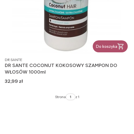
Do koszyka
PRODUCENT
DR SANTE
DR SANTE COCONUT KOKOSOWY SZAMPON DO
WŁOSÓW 1000ml
Cena
32,99 zł
Strona
z 1