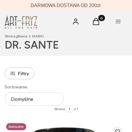
DARMOWA DOSTAWA OD 200zł
Produkty w koszyk
Zaloguj się
Koszyk
Menu
Strona główna
MARKI
DR. SANTE
Filtry
Lista produktów
Sortowanie:
Domyślne
Strona
z 1
Bestseller