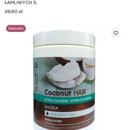
ŁAMLIWYCH 1L
Cena
39,90 zł
Bestseller