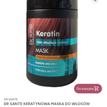
Do koszyka
PRODUCENT
DR SANTE
DR SANTE KERATYNOWA MASKA DO WŁOSÓW