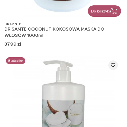
Do koszyka
PRODUCENT
DR SANTE
DR SANTE COCONUT KOKOSOWA MASKA DO
WŁOSÓW 1000ml
Cena
37,99 zł
Bestseller