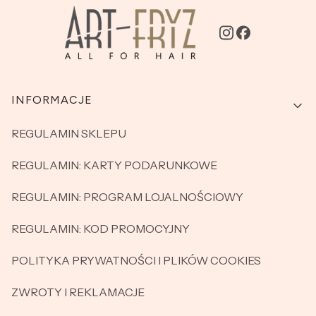
Linki w stopce
INFORMACJE
REGULAMIN SKLEPU
REGULAMIN: KARTY PODARUNKOWE
REGULAMIN: PROGRAM LOJALNOŚCIOWY
REGULAMIN: KOD PROMOCYJNY
POLITYKA PRYWATNOŚCI I PLIKÓW COOKIES
ZWROTY I REKLAMACJE