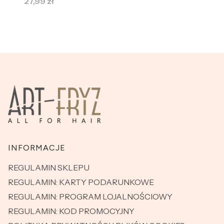
Cena
27,99 zł
Linki w stopce
INFORMACJE
REGULAMIN SKLEPU
REGULAMIN: KARTY PODARUNKOWE
REGULAMIN: PROGRAM LOJALNOŚCIOWY
REGULAMIN: KOD PROMOCYJNY