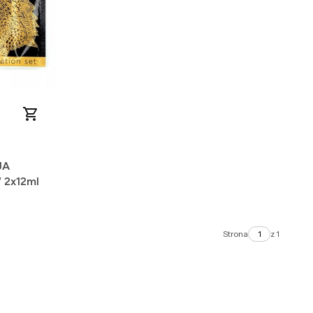
JA
2x12ml
Strona
z 1