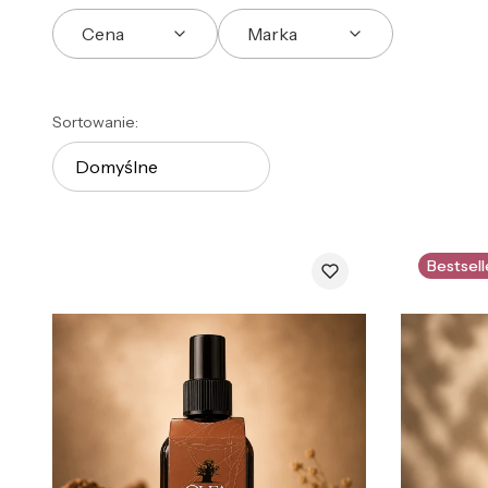
Cena
Marka
Koniec filtrów
Lista produktów
Sortowanie:
Domyślne
Bestsell