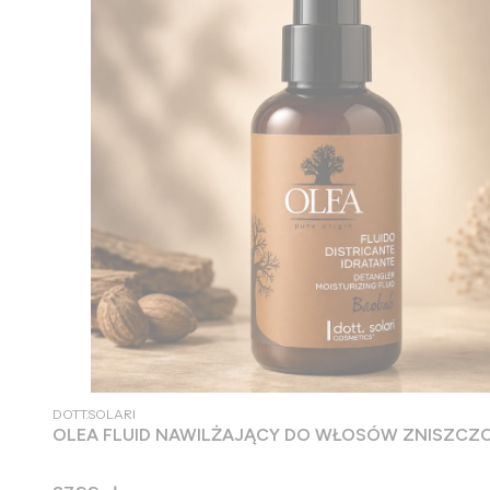
PRODUCENT
DOTT.SOLARI
OLEA FLUID NAWILŻAJĄCY DO WŁOSÓW ZNISZCZO