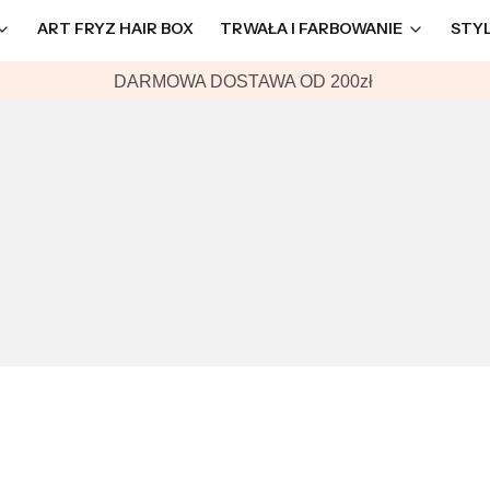
ART FRYZ HAIR BOX
TRWAŁA I FARBOWANIE
STY
DARMOWA DOSTAWA OD 200zł