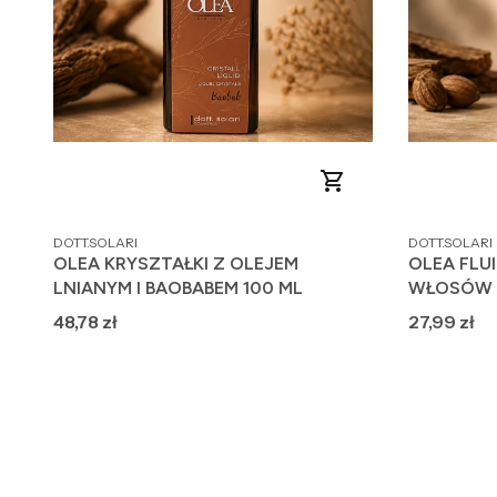
PRODUCENT
PRODUCENT
DOTT.SOLARI
DOTT.SOLARI
OLEA KRYSZTAŁKI Z OLEJEM
OLEA FLU
LNIANYM I BAOBABEM 100 ML
WŁOSÓW 
BAOBABEM
Cena
Cena
48,78 zł
27,99 zł