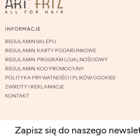
Linki w stopce
INFORMACJE
REGULAMIN SKLEPU
REGULAMIN: KARTY PODARUNKOWE
REGULAMIN: PROGRAM LOJALNOŚCIOWY
REGULAMIN: KOD PROMOCYJNY
POLITYKA PRYWATNOŚCI I PLIKÓW COOKIES
ZWROTY I REKLAMACJE
KONTAKT
Zapisz się do naszego newsle