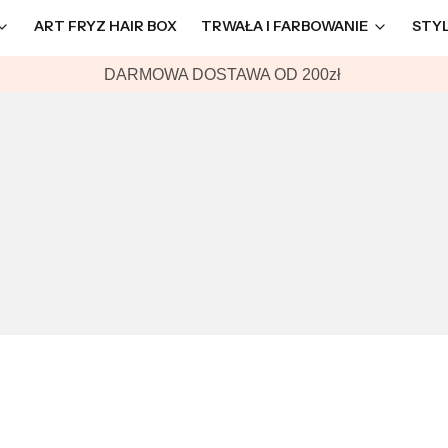
ART FRYZ HAIR BOX
TRWAŁA I FARBOWANIE
STY
DARMOWA DOSTAWA OD 200zł