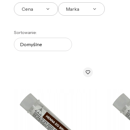
Cena
Marka
Koniec filtrów
Lista produktów
Sortowanie:
Domyślne