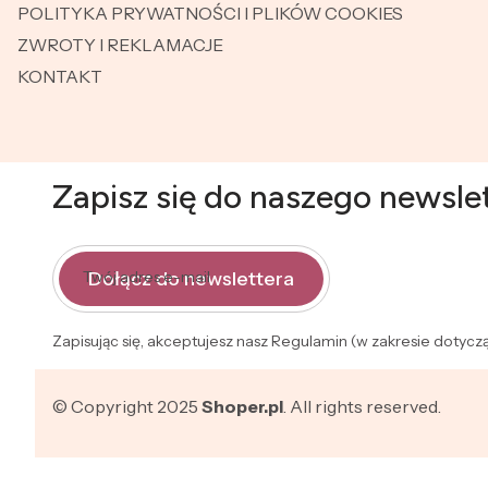
POLITYKA PRYWATNOŚCI I PLIKÓW COOKIES
ZWROTY I REKLAMACJE
KONTAKT
Zapisz się do naszego newsle
Dołącz do newslettera
Twój adres e-mail
Zapisując się, akceptujesz nasz Regulamin (w zakresie dotyc
© Copyright 2025
Shoper.pl
. All rights reserved.