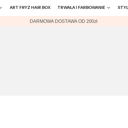
ART FRYZ HAIR BOX
TRWAŁA I FARBOWANIE
STY
DARMOWA DOSTAWA OD 200zł