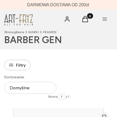
DARMOWA DOSTAWA OD 200zł
Produkty w koszyk
Zaloguj się
Koszyk
Menu
Strona główna
MARKI
FRAMESI
BARBER GEN
Filtry
Lista produktów
Sortowanie:
Domyślne
Strona
z 1