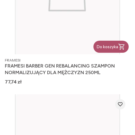
Do koszyka
PRODUCENT
FRAMESI
FRAMESI BARBER GEN REBALANCING SZAMPON
NORMALIZUJĄCY DLA MĘŻCZYZN 250ML
Cena
77,74 zł