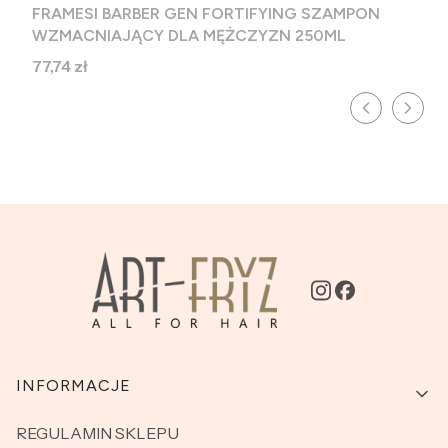
FRAMESI BARBER GEN FORTIFYING SZAMPON
WZMACNIAJĄCY DLA MĘŻCZYZN 250ML
Cena
77,74 zł
Linki w stopce
INFORMACJE
REGULAMIN SKLEPU