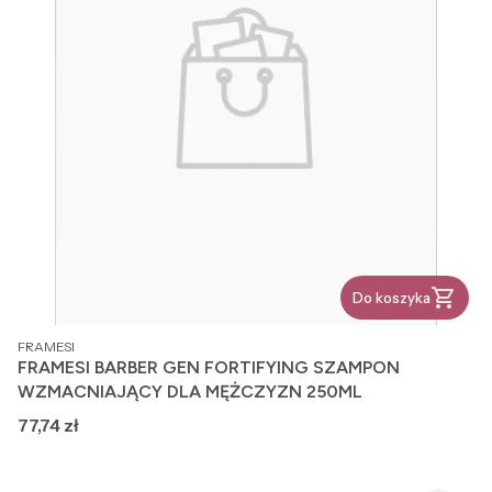
Do koszyka
PRODUCENT
FRAMESI
FRAMESI BARBER GEN FORTIFYING SZAMPON
WZMACNIAJĄCY DLA MĘŻCZYZN 250ML
Cena
77,74 zł