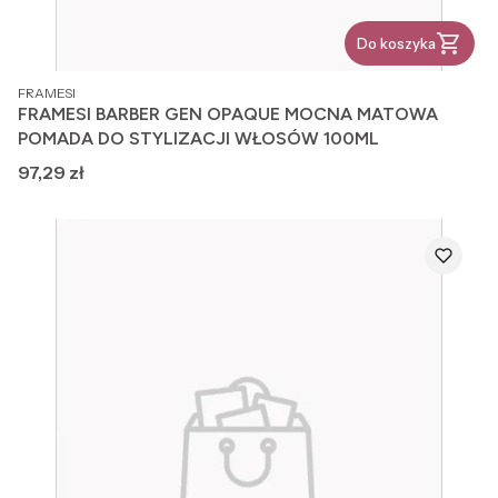
Do koszyka
PRODUCENT
FRAMESI
FRAMESI BARBER GEN OPAQUE MOCNA MATOWA
POMADA DO STYLIZACJI WŁOSÓW 100ML
Cena
97,29 zł