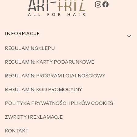
Linki w stopce
INFORMACJE
REGULAMIN SKLEPU
REGULAMIN: KARTY PODARUNKOWE
REGULAMIN: PROGRAM LOJALNOŚCIOWY
REGULAMIN: KOD PROMOCYJNY
POLITYKA PRYWATNOŚCI I PLIKÓW COOKIES
ZWROTY I REKLAMACJE
KONTAKT