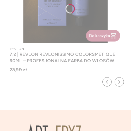
Do koszyka
PRODUCENT
REVLON
7.2 | REVLON REVLONISSIMO COLORSMETIQUE
60ML – PROFESJONALNA FARBA DO WŁOSÓW Z
FORMUŁĄ PIELĘGNUJĄCĄ
Cena
23,99 zł