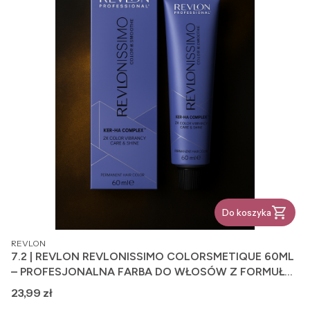
Do koszyka
PRODUCENT
REVLON
7.2 | REVLON REVLONISSIMO COLORSMETIQUE 60ML
– PROFESJONALNA FARBA DO WŁOSÓW Z FORMUŁĄ
PIELĘGNUJĄCĄ
Cena
23,99 zł