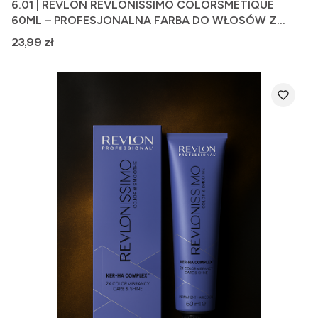
6.01 | REVLON REVLONISSIMO COLORSMETIQUE
60ML – PROFESJONALNA FARBA DO WŁOSÓW Z
FORMUŁĄ PIELĘGNUJĄCĄ
Cena
23,99 zł