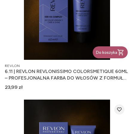
Do koszyka
PRODUCENT
REVLON
6.11 | REVLON REVLONISSIMO COLORSMETIQUE 60ML
– PROFESJONALNA FARBA DO WŁOSÓW Z FORMUŁĄ
PIELĘGNUJĄCĄ
Cena
23,99 zł