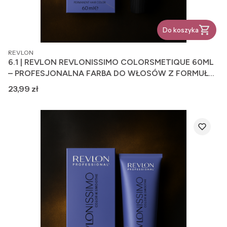
Do koszyka
PRODUCENT
REVLON
6.1 | REVLON REVLONISSIMO COLORSMETIQUE 60ML
– PROFESJONALNA FARBA DO WŁOSÓW Z FORMUŁĄ
PIELĘGNUJĄCĄ
Cena
23,99 zł