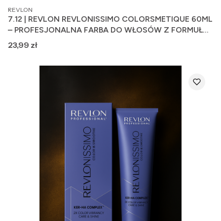
PRODUCENT
REVLON
7.12 | REVLON REVLONISSIMO COLORSMETIQUE 60ML
– PROFESJONALNA FARBA DO WŁOSÓW Z FORMUŁĄ
PIELĘGNUJĄCĄ
Cena
23,99 zł