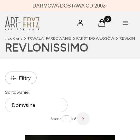
DARMOWA DOSTAWA OD 200zł
Produkty w koszyk
Zaloguj się
Koszyk
Menu
Strona główna
TRWAŁA I FARBOWANIE
FARBY DO WŁOSÓW
REVLON
REVLONISSIMO
Filtry
Lista produktów
Sortowanie:
Domyślne
Strona
z 8
Następne produkty