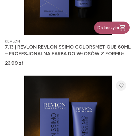
Do koszyka
PRODUCENT
REVLON
7.13 | REVLON REVLONISSIMO COLORSMETIQUE 60ML
– PROFESJONALNA FARBA DO WŁOSÓW Z FORMUŁĄ
PIELĘGNUJĄCĄ
Cena
23,99 zł