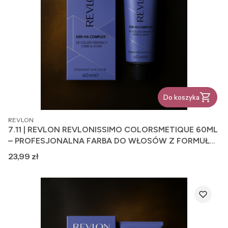
Do koszyka
PRODUCENT
REVLON
7.11 | REVLON REVLONISSIMO COLORSMETIQUE 60ML
– PROFESJONALNA FARBA DO WŁOSÓW Z FORMUŁĄ
PIELĘGNUJĄCĄ
Cena
23,99 zł