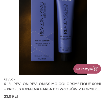
Do koszyka
PRODUCENT
REVLON
6.13 | REVLON REVLONISSIMO COLORSMETIQUE 60ML
– PROFESJONALNA FARBA DO WŁOSÓW Z FORMUŁĄ
PIELĘGNUJĄCĄ
Cena
23,99 zł