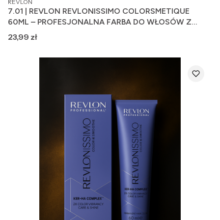
REVLON
7.01 | REVLON REVLONISSIMO COLORSMETIQUE
60ML – PROFESJONALNA FARBA DO WŁOSÓW Z
FORMUŁĄ PIELĘGNUJĄCĄ
Cena
23,99 zł