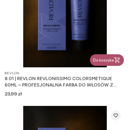
Do koszyka
PRODUCENT
REVLON
8.01 | REVLON REVLONISSIMO COLORSMETIQUE
60ML – PROFESJONALNA FARBA DO WŁOSÓW Z
FORMUŁĄ PIELĘGNUJĄCĄ
Cena
23,99 zł