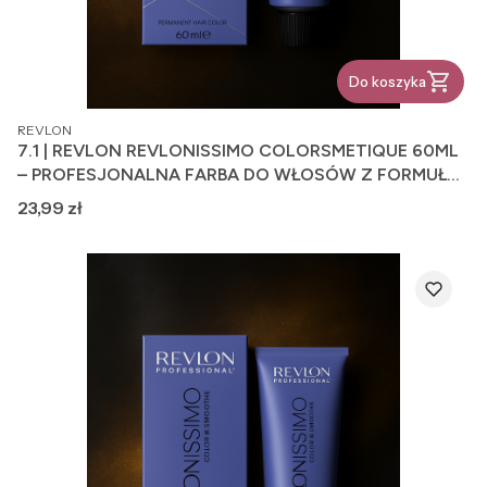
Do koszyka
PRODUCENT
REVLON
7.1 | REVLON REVLONISSIMO COLORSMETIQUE 60ML
– PROFESJONALNA FARBA DO WŁOSÓW Z FORMUŁĄ
PIELĘGNUJĄCĄ
Cena
23,99 zł