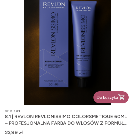
Do koszyka
PRODUCENT
REVLON
8.1 | REVLON REVLONISSIMO COLORSMETIQUE 60ML
– PROFESJONALNA FARBA DO WŁOSÓW Z FORMUŁĄ
PIELĘGNUJĄCĄ
Cena
23,99 zł