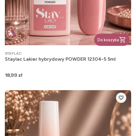
Do koszyka
PRODUCENT
STAYLAC
Staylac Lakier hybrydowy POWDER 12304-5 5ml
Cena
18,99 zł