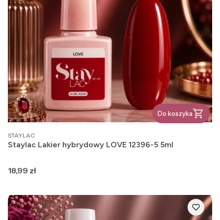
Do koszyka
PRODUCENT
STAYLAC
Staylac Lakier hybrydowy LOVE 12396-5 5ml
Cena
18,99 zł