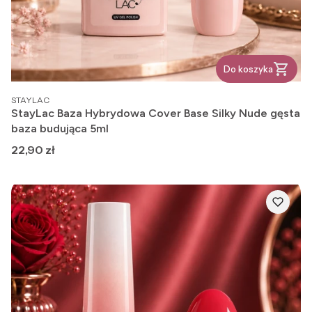
Do koszyka
PRODUCENT
STAYLAC
StayLac Baza Hybrydowa Cover Base Silky Nude gęsta
baza budująca 5ml
Cena
22,90 zł