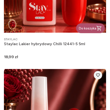
Do koszyka
PRODUCENT
STAYLAC
Staylac Lakier hybrydowy Chilli 12441-5 5ml
Cena
18,99 zł