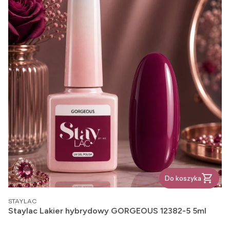
Do koszyka
PRODUCENT
STAYLAC
Staylac Lakier hybrydowy GORGEOUS 12382-5 5ml