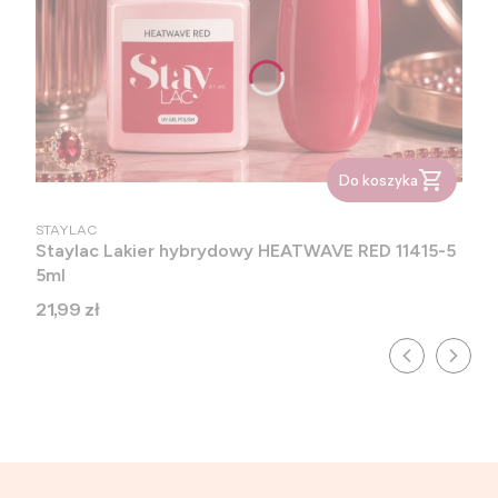
Do koszyka
PRODUCENT
STAYLAC
Staylac Lakier hybrydowy HEATWAVE RED 11415-5
5ml
Cena
21,99 zł