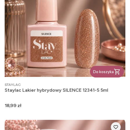
Do koszyka
PRODUCENT
STAYLAC
Staylac Lakier hybrydowy SILENCE 12341-5 5ml
Cena
18,99 zł