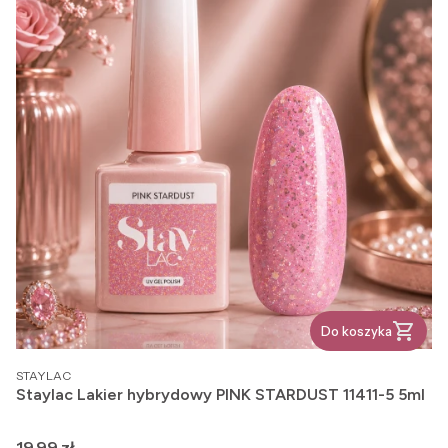
Do koszyka
PRODUCENT
STAYLAC
Staylac Lakier hybrydowy PINK STARDUST 11411-5 5ml
Cena
19,99 zł