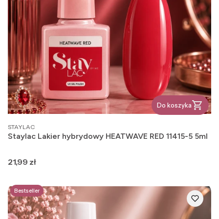
Do koszyka
PRODUCENT
STAYLAC
Staylac Lakier hybrydowy HEATWAVE RED 11415-5 5ml
Cena
21,99 zł
Bestseller