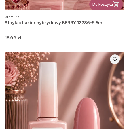
Do koszyka
PRODUCENT
STAYLAC
Staylac Lakier hybrydowy BERRY 12286-5 5ml
Cena
18,99 zł