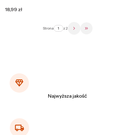
Cena
18,99 zł
Strona
z 2
Przejdź do ostatniej str
Najwyższa jakość