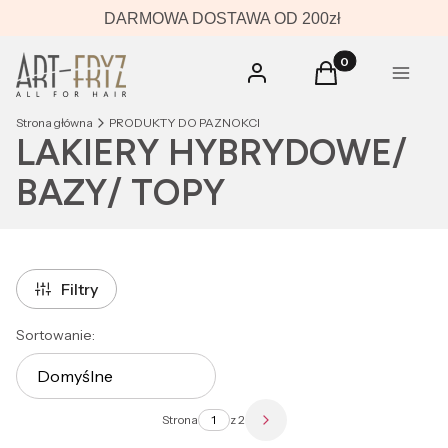
DARMOWA DOSTAWA OD 200zł
Produkty w koszyk
Zaloguj się
Koszyk
Menu
Strona główna
PRODUKTY DO PAZNOKCI
LAKIERY HYBRYDOWE/
BAZY/ TOPY
Filtry
Lista produktów
Sortowanie:
Domyślne
Strona
z 2
Następne produkty