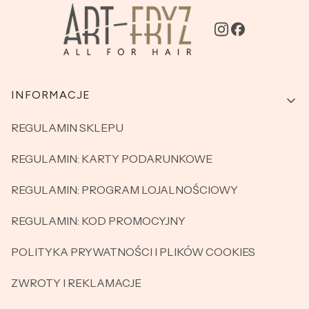
Linki w stopce
INFORMACJE
REGULAMIN SKLEPU
REGULAMIN: KARTY PODARUNKOWE
REGULAMIN: PROGRAM LOJALNOŚCIOWY
REGULAMIN: KOD PROMOCYJNY
POLITYKA PRYWATNOŚCI I PLIKÓW COOKIES
ZWROTY I REKLAMACJE