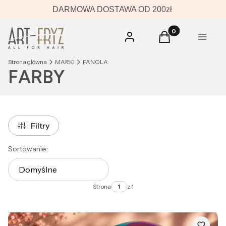
DARMOWA DOSTAWA OD 200zł
Produkty w koszyk
Zaloguj się
Koszyk
Menu
Strona główna
MARKI
FANOLA
FARBY
Filtry
Lista produktów
Sortowanie:
Domyślne
Strona
z 1