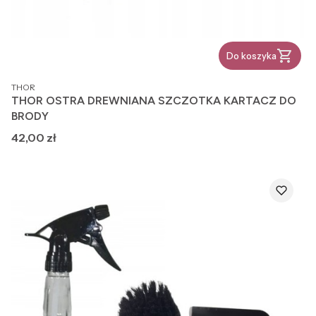
Do koszyka
PRODUCENT
THOR
THOR OSTRA DREWNIANA SZCZOTKA KARTACZ DO
BRODY
Cena
42,00 zł