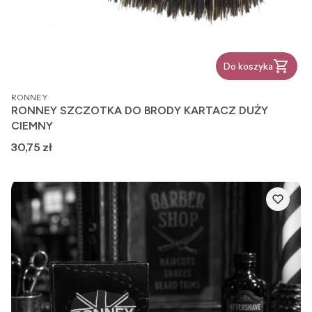
Do koszyka
PRODUCENT
RONNEY
RONNEY SZCZOTKA DO BRODY KARTACZ DUŻY
CIEMNY
Cena
30,75 zł