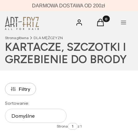
DARMOWA DOSTAWA OD 200zł
Produkty w koszyk
Zaloguj się
Koszyk
Menu
Strona główna
DLA MĘŻCZYZN
KARTACZE, SZCZOTKI I
GRZEBIENIE DO BRODY
Filtry
Lista produktów
Sortowanie:
Domyślne
Strona
z 1