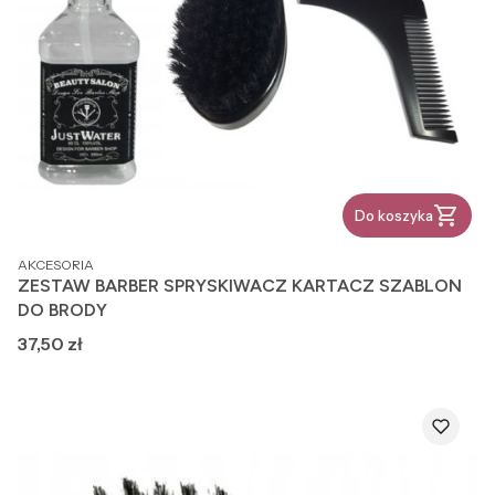
Do koszyka
PRODUCENT
AKCESORIA
ZESTAW BARBER SPRYSKIWACZ KARTACZ SZABLON
DO BRODY
Cena
37,50 zł