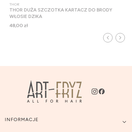
PRODUCENT
THOR
THOR DUŻA SZCZOTKA KARTACZ DO BRODY
WŁOSIE DZIKA
Cena
48,00 zł
Linki w stopce
INFORMACJE