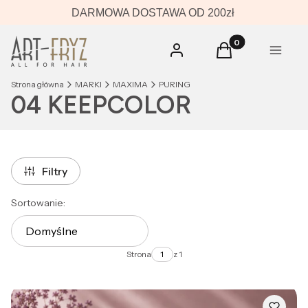
DARMOWA DOSTAWA OD 200zł
Produkty w koszyk
Zaloguj się
Koszyk
Menu
Strona główna
MARKI
MAXIMA
PURING
04 KEEPCOLOR
Filtry
Lista produktów
Sortowanie:
Domyślne
Strona
z 1