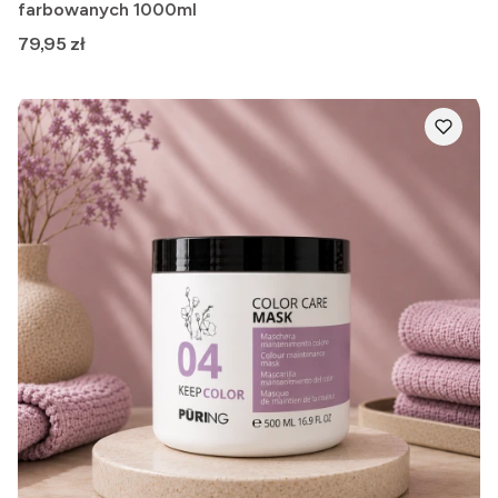
farbowanych 1000ml
Cena
79,95 zł