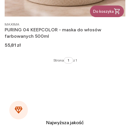
Do koszyka
PRODUCENT
MAXIMA
PURING 04 KEEPCOLOR - maska do włosów
farbowanych 500ml
Cena
55,81 zł
Strona
z 1
Najwyższa jakość