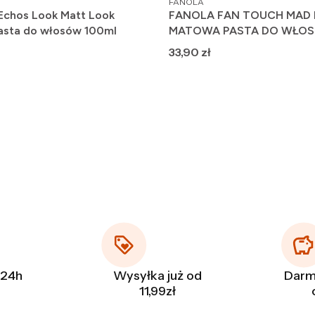
FANOLA
 Echos Look Matt Look
FANOLA FAN TOUCH MAD
sta do włosów 100ml
MATOWA PASTA DO WŁOS
Cena
33,90 zł
 24h
Wysyłka już od
Darm
11,99zł