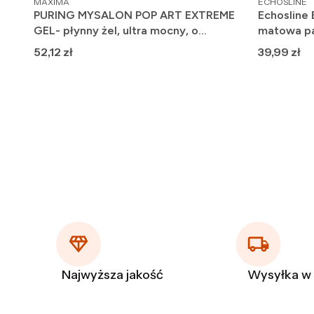
MAXIMA
ECHOSLINE
PURING MYSALON POP ART EXTREME
Echosline
GEL- płynny żel, ultra mocny, o
matowa pa
efekcie cementu 250ml
Cena
Cena
52,12 zł
39,99 zł
Najwyższa jakość
Wysyłka w