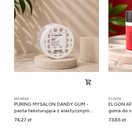
PRODUCENT
PRODUCENT
MAXIMA
ELGON
PURING MYSALON DANDY GUM -
ELGON AF
pasta teksturująca z elastycznym
guma do s
utrwaleniem 100ml
Cena
Cena
74,27 zł
73,65 zł