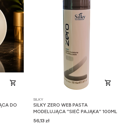
PRODUCENT
SILKY
JĄCA DO
SILKY ZERO WEB PASTA
MODELUJĄCA ''SIEĆ PAJĄKA'' 100ML
Cena
56,13 zł