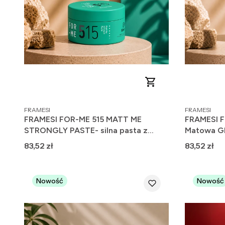
PRODUCENT
PRODUCENT
FRAMESI
FRAMESI
FRAMESI FOR-ME 515 MATT ME
FRAMESI 
STRONGLY PASTE- silna pasta z
Matowa Gl
efektem matowienia 80ml
Cena
Cena
83,52 zł
83,52 zł
Nowość
Nowość