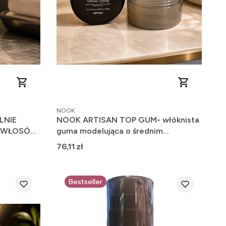
PRODUCENT
NOOK
LNIE
NOOK ARTISAN TOP GUM- włóknista
O WŁOSÓW
guma modelująca o średnim
utrwaleniu 100ml
Cena
76,11 zł
Bestseller