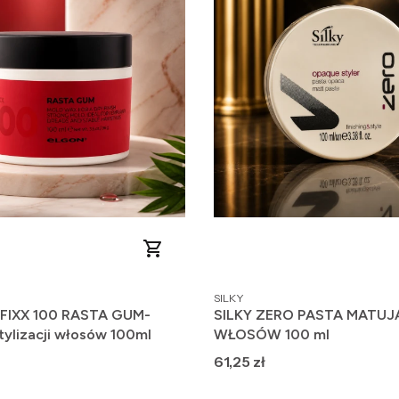
PRODUCENT
SILKY
FIXX 100 RASTA GUM-
SILKY ZERO PASTA MATU
tylizacji włosów 100ml
WŁOSÓW 100 ml
Cena
61,25 zł