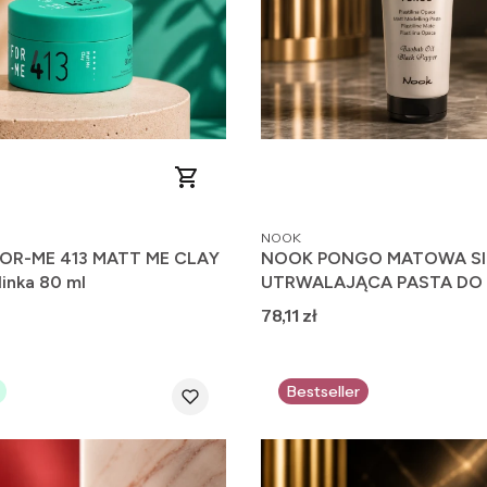
PRODUCENT
NOOK
FOR-ME 413 MATT ME CLAY
NOOK PONGO MATOWA SI
inka 80 ml
UTRWALAJĄCA PASTA D
100ML
Cena
78,11 zł
Bestseller