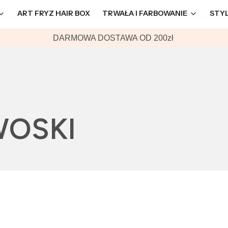
ART FRYZ HAIR BOX
TRWAŁA I FARBOWANIE
STY
DARMOWA DOSTAWA OD 200zł
WOSKI