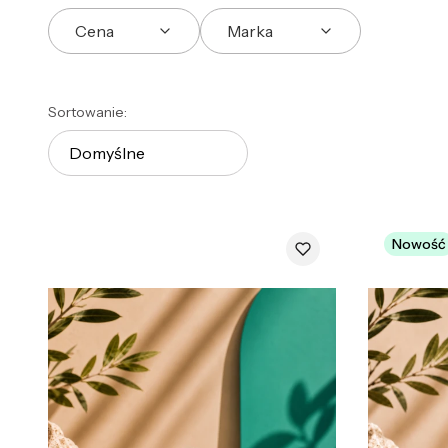
Cena
Marka
Koniec filtrów
Lista produktów
Sortowanie:
Domyślne
Nowość