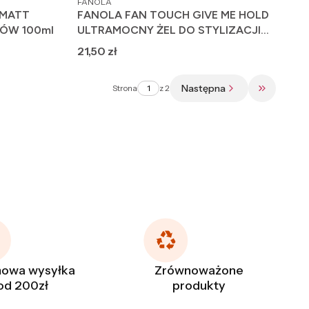
FANOLA
 MATT
FANOLA FAN TOUCH GIVE ME HOLD
ÓW 100ml
ULTRAMOCNY ŻEL DO STYLIZACJI
WŁOSÓW 250ML
Cena
21,50 zł
Następna
Strona
z 2
Przejdź do
owa wysyłka
Zrównoważone
od 200zł
produkty