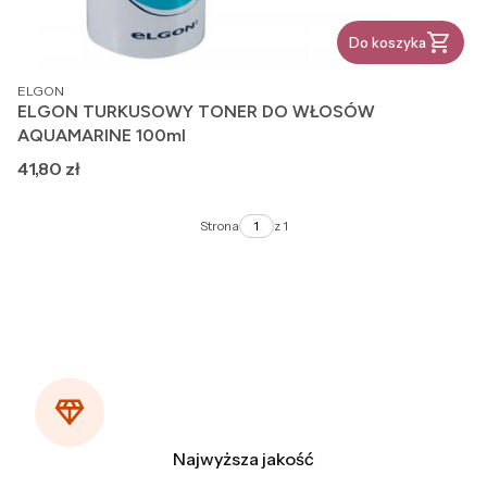
Do koszyka
PRODUCENT
ELGON
ELGON TURKUSOWY TONER DO WŁOSÓW
AQUAMARINE 100ml
Cena
41,80 zł
Strona
z 1
Najwyższa jakość