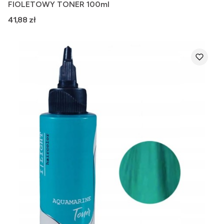
FIOLETOWY TONER 100ml
Cena
41,88 zł