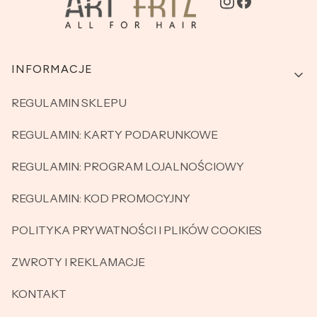
Linki w stopce
INFORMACJE
REGULAMIN SKLEPU
REGULAMIN: KARTY PODARUNKOWE
REGULAMIN: PROGRAM LOJALNOŚCIOWY
REGULAMIN: KOD PROMOCYJNY
POLITYKA PRYWATNOŚCI I PLIKÓW COOKIES
ZWROTY I REKLAMACJE
KONTAKT