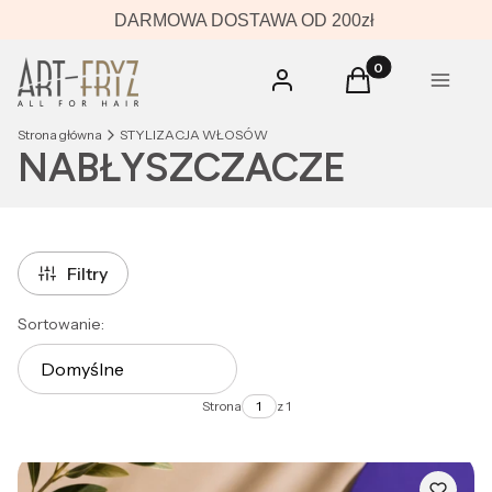
DARMOWA DOSTAWA OD 200zł
Produkty w koszyk
Zaloguj się
Koszyk
Menu
Strona główna
STYLIZACJA WŁOSÓW
NABŁYSZCZACZE
Filtry
Lista produktów
Sortowanie:
Domyślne
Strona
z 1