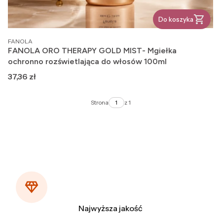
Do koszyka
PRODUCENT
FANOLA
FANOLA ORO THERAPY GOLD MIST- Mgiełka
ochronno rozświetlająca do włosów 100ml
Cena
37,36 zł
Strona
z 1
Najwyższa jakość