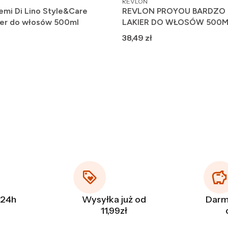
REVLON
emi Di Lino Style&Care
REVLON PROYOU BARDZO
ier do włosów 500ml
LAKIER DO WŁOSÓW 500
Cena
38,49 zł
 24h
Wysyłka już od
Darm
11,99zł