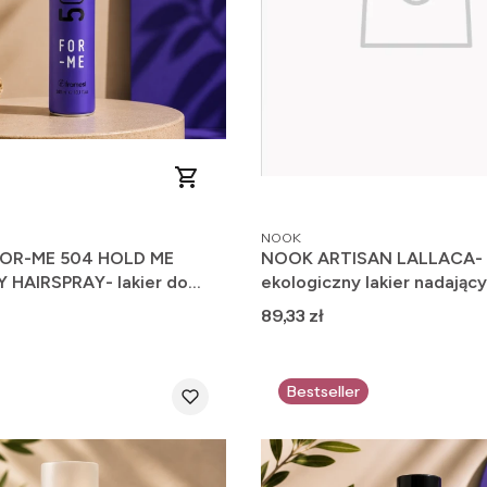
PRODUCENT
NOOK
FOR-ME 504 HOLD ME
NOOK ARTISAN LALLACA-
HAIRSPRAY- lakier do
ekologiczny lakier nadający
mocnym utrwaleniem
o wysokim utrwaleniu 250m
Cena
89,33 zł
Bestseller