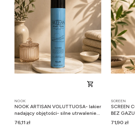
PRODUCENT
PRODUCENT
NOOK
SCREEN
NOOK ARTISAN VOLUTTUOSA- lakier
SCREEN C
nadający objętości- silne utrwalenie
BEZ GAZU
500ml
UTRWALEN
Cena
Cena
76,11 zł
71,90 zł