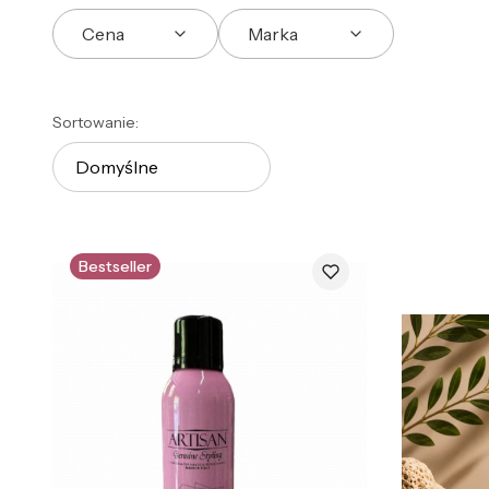
Cena
Marka
Koniec filtrów
Lista produktów
Sortowanie:
Domyślne
Bestseller