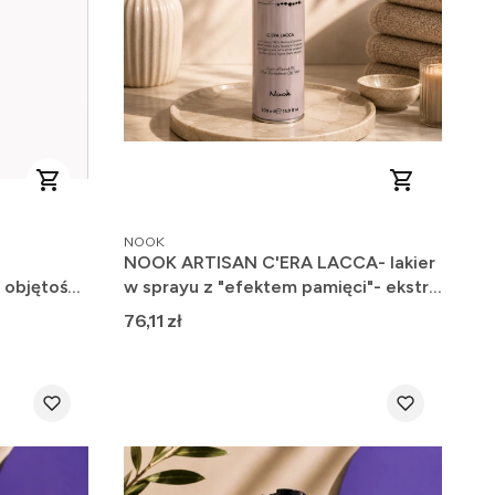
PRODUCENT
NOOK
NOOK ARTISAN C'ERA LACCA- lakier
 objętości
w sprayu z "efektem pamięci"- ekstra
l
mocny 500ml
Cena
76,11 zł