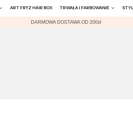
ART FRYZ HAIR BOX
TRWAŁA I FARBOWANIE
STY
DARMOWA DOSTAWA OD 200zł