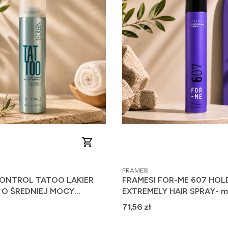
PRODUCENT
FRAMESI
ONTROL TATOO LAKIER
FRAMESI FOR-ME 607 HOL
 O ŚREDNIEJ MOCY
EXTREMELY HAIR SPRAY- 
IA 250ML
lakier do włosów 500ml
Cena
71,56 zł