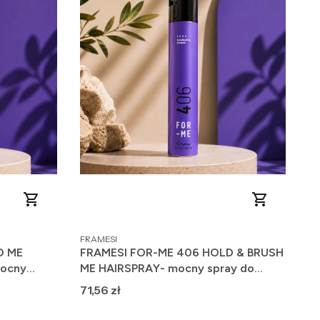
PRODUCENT
FRAMESI
D ME
FRAMESI FOR-ME 406 HOLD & BRUSH
mocny
ME HAIRSPRAY- mocny spray do
wielokrotnego modelowania 500ml
Cena
71,56 zł