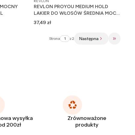
REVLON
 MOCNY
REVLON PROYOU MEDIUM HOLD
ML
LAKIER DO WŁOSÓW ŚREDNIA MOC
UTRWALENIA 500ML
Cena
37,49 zł
Następna
Strona
z 2
Przejdź do
owa wysyłka
Zrównoważone
od 200zł
produkty