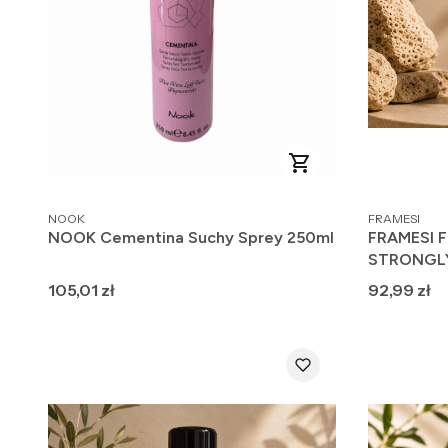
PRODUCENT
PRODUCENT
NOOK
FRAMESI
NOOK Cementina Suchy Sprey 250ml
FRAMESI 
STRONGLY 
włosów z 
Cena
Cena
105,01 zł
92,99 zł
300ml