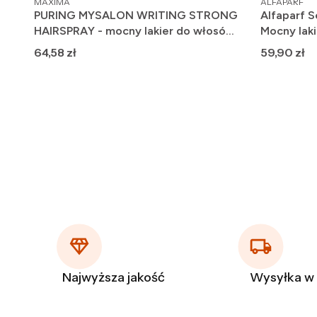
MAXIMA
ALFAPARF
PURING MYSALON WRITING STRONG
Alfaparf S
HAIRSPRAY - mocny lakier do włosów
Mocny lak
500ml
Cena
Cena
64,58 zł
59,90 zł
Najwyższa jakość
Wysyłka w