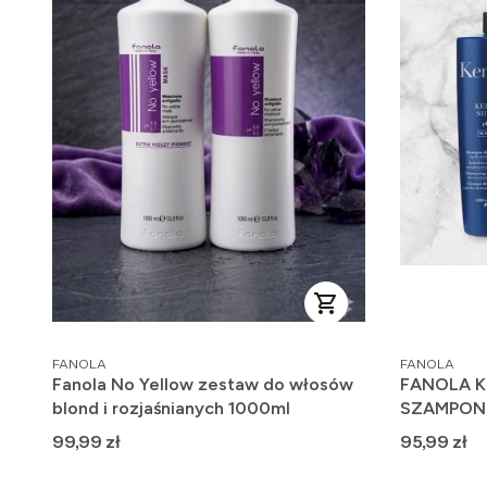
PRODUCENT
PRODUCENT
FANOLA
FANOLA
Fanola No Yellow zestaw do włosów
FANOLA K
blond i rozjaśnianych 1000ml
SZAMPON
Cena
Cena
99,99 zł
95,99 zł