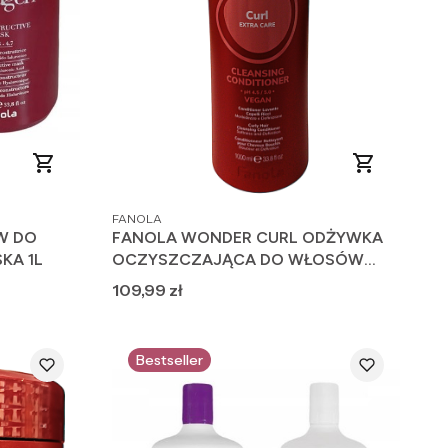
PRODUCENT
FANOLA
W DO
FANOLA WONDER CURL ODŻYWKA
KA 1L
OCZYSZCZAJĄCA DO WŁOSÓW
KRĘCONYCH VEGAN 1000 ml
Cena
109,99 zł
Bestseller