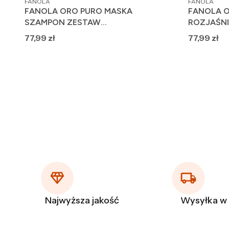
FANOLA
FANOLA
FANOLA ORO PURO MASKA
FANOLA O
SZAMPON ZESTAW
ROZJAŚNI
ROZŚWIETLAJĄC
500 g
Cena
Cena
77,99 zł
77,99 zł
Najwyższa jakość
Wysyłka w