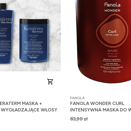
PRODUCENT
FANOLA
ERATERM MASKA +
FANOLA WONDER CURL
 WYGŁADZAJĄCE WŁOSY
INTENSYWNA MASKA DO
KRĘCONYCH VEGAN 1000 
Cena
83,99 zł