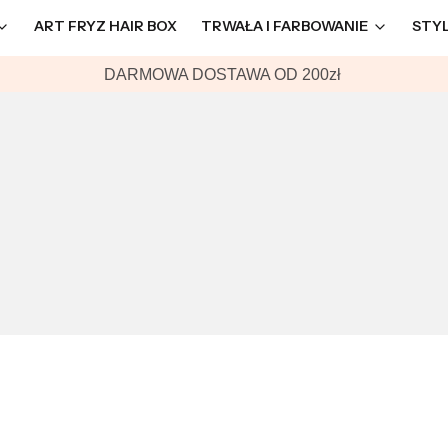
ART FRYZ HAIR BOX
TRWAŁA I FARBOWANIE
STY
DARMOWA DOSTAWA OD 200zł