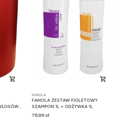
PRODUCENT
FANOLA
FANOLA ZESTAW FIOLETOWY
 WŁOSÓW
SZAMPON 1L + ODŻYWKA 1L
ml
Cena
79,99 zł