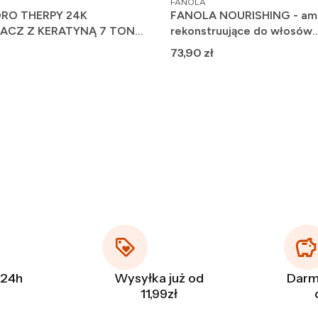
FANOLA
RO THERPY 24K
FANOLA NOURISHING - amp
ACZ Z KERATYNĄ 7 TON
rekonstruujące do włosów
zniszczonych 12x12ml
Cena
73,90 zł
 24h
Wysyłka już od
Darm
11,99zł