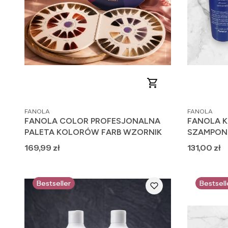
PRODUCENT
PRODUCENT
FANOLA
FANOLA
FANOLA COLOR PROFESJONALNA
FANOLA K
PALETA KOLORÓW FARB WZORNIK
SZAMPON
Cena
Cena
169,99 zł
131,00 zł
Bestseller
Bestsell