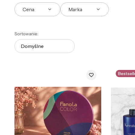
Cena
Marka
Koniec filtrów
Lista produktów
Sortowanie:
Domyślne
Bestsell