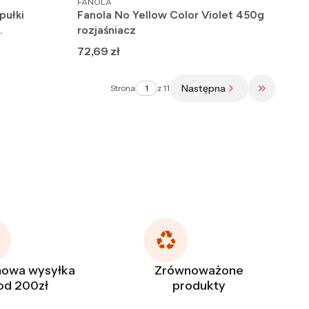
FANOLA
ułki
Fanola No Yellow Color Violet 450g
rozjaśniacz
Cena
72,69 zł
Następna
Strona
z 11
Przejdź do
owa wysyłka
Zrównoważone
od 200zł
produkty