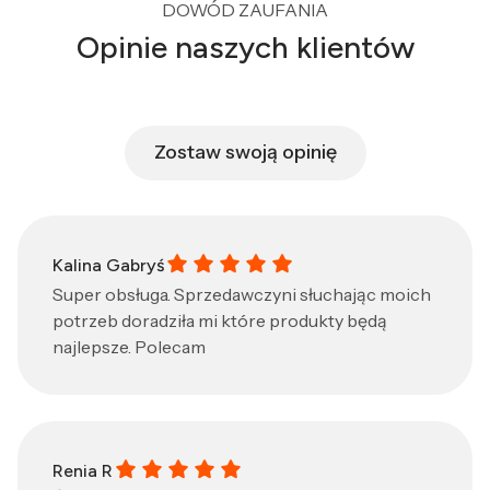
DOWÓD ZAUFANIA
Opinie naszych klientów
Zostaw swoją opinię
Kalina Gabryś gave a rating of: 5
Kalina Gabryś
Super obsługa. Sprzedawczyni słuchając moich
potrzeb doradziła mi które produkty będą
najlepsze. Polecam
Renia R gave a rating of: 5
Renia R