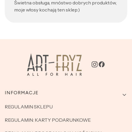
Świetna obsługa, mnóstwo dobrych produktów,
moje włosy kochają ten sklep:)
Linki w stopce
INFORMACJE
REGULAMIN SKLEPU
REGULAMIN: KARTY PODARUNKOWE