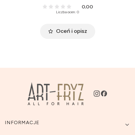
0.00
Liczba ocen: 0
Oceń i opisz
Linki w stopce
INFORMACJE