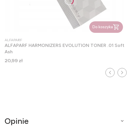
Do koszyka
PRODUCENT
ALFAPARF
ALFAPARF HARMONIZERS EVOLUTION TONER .01 Soft
Ash
Cena
20,99 zł
Opinie