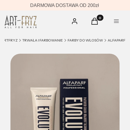
DARMOWA DOSTAWA OD 200zł
Produkty w koszyk
Zaloguj się
Koszyk
Menu
ARTFRYZ
TRWAŁA I FARBOWANIE
FARBY DO WŁOSÓW
ALFAPARF