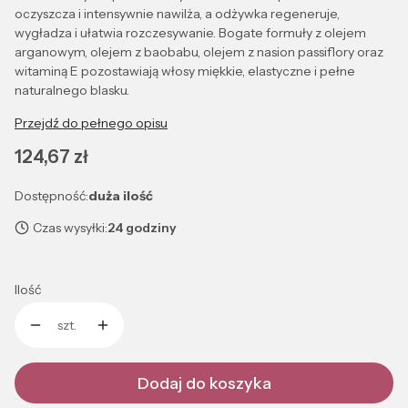
oczyszcza i intensywnie nawilża, a odżywka regeneruje,
wygładza i ułatwia rozczesywanie. Bogate formuły z olejem
arganowym, olejem z baobabu, olejem z nasion passiflory oraz
witaminą E pozostawiają włosy miękkie, elastyczne i pełne
naturalnego blasku.
Przejdź do pełnego opisu
Cena
124,67 zł
Dostępność:
duża ilość
Czas wysyłki:
24 godziny
Ilość
szt.
Dodaj do koszyka