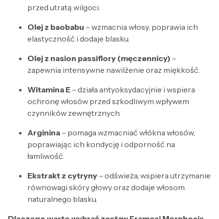
przed utratą wilgoci.
Olej z baobabu
– wzmacnia włosy, poprawia ich
elastyczność i dodaje blasku.
Olej z nasion passiflory (męczennicy)
–
zapewnia intensywne nawilżenie oraz miękkość.
Witamina E
– działa antyoksydacyjnie i wspiera
ochronę włosów przed szkodliwym wpływem
czynników zewnętrznych.
Arginina
– pomaga wzmacniać włókna włosów,
poprawiając ich kondycję i odporność na
łamliwość.
Ekstrakt z cytryny
– odświeża, wspiera utrzymanie
równowagi skóry głowy oraz dodaje włosom
naturalnego blasku.
Dlaczego warto wybrać zestaw Framesi Morphosis