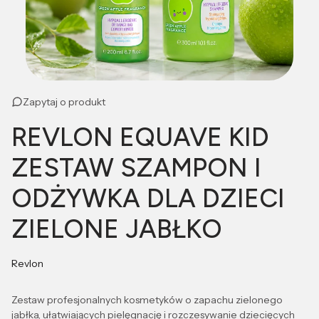
Zapytaj o produkt
REVLON EQUAVE KID
ZESTAW SZAMPON I
ODŻYWKA DLA DZIECI
ZIELONE JABŁKO
Revlon
Zestaw profesjonalnych kosmetyków o zapachu zielonego
jabłka, ułatwiających pielęgnację i rozczesywanie dziecięcych