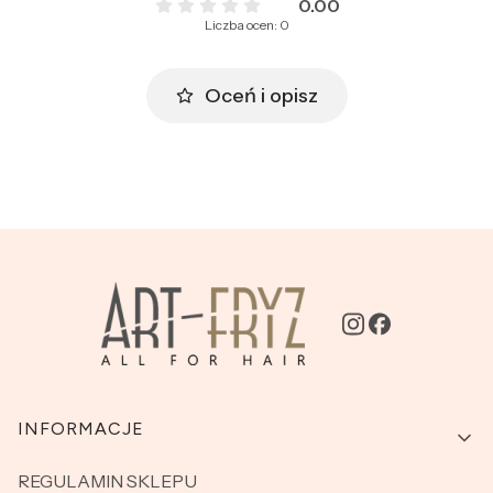
0.00
Liczba ocen: 0
Oceń i opisz
Linki w stopce
INFORMACJE
REGULAMIN SKLEPU