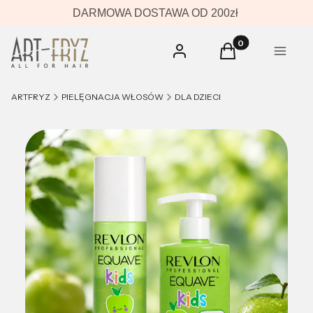
DARMOWA DOSTAWA OD 200zł
Produkty w koszyk
Zaloguj się
Koszyk
Menu
ARTFRYZ
PIELĘGNACJA WŁOSÓW
DLA DZIECI