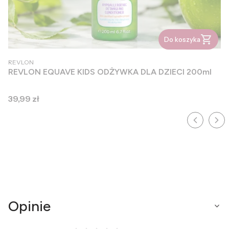
Do koszyka
PRODUCENT
REVLON
REVLON EQUAVE KIDS ODŻYWKA DLA DZIECI 200ml
Cena
39,99 zł
Opinie