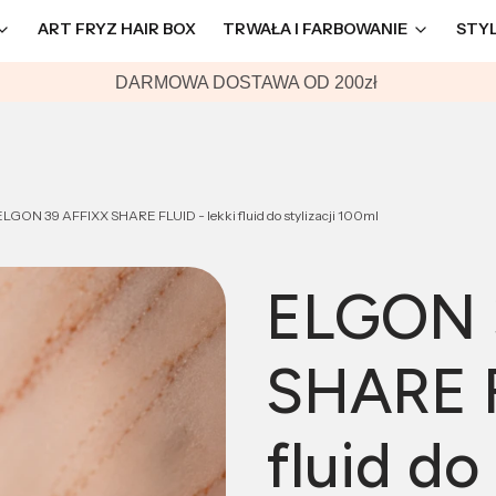
ART FRYZ HAIR BOX
TRWAŁA I FARBOWANIE
STY
DARMOWA DOSTAWA OD 200zł
ELGON 39 AFFIXX SHARE FLUID - lekki fluid do stylizacji 100ml
ELGON 
SHARE F
fluid do 