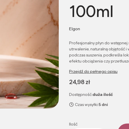
100ml
Elgon
Profesjonalny płyn do wstępnej s
utrwalenie, naturalną objętość
podczas suszenia, podkreśla lok
efektu obciążenia czy przetłusz
Przejdź do pełnego opisu
Cena
24,98 zł
Dostępność:
duża ilość
Czas wysyłki:
5 dni
Ilość