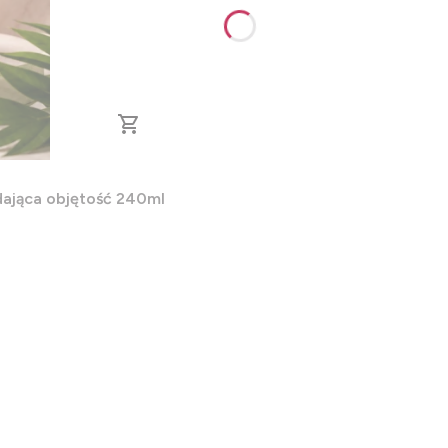
E PUMP MOUSSE - pianka nadająca objętość 240ml