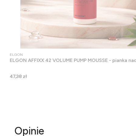
PRODUCENT
ELGON
ELGON AFFIXX 42 VOLUM
Cena
47,38 zł
Opinie